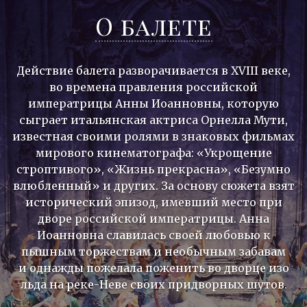
О балете
Действие балета разворачивается в XVIII веке,
во времена правления российской
императрицы Анны Иоанновны, которую
сыграет итальянская актриса Орнелла Мути,
известная своими ролями в знаковых фильмах
мирового кинематографа: «Укрощение
строптивого», «Жизнь прекрасна», «Безумно
влюбленный» и других. За основу сюжета взят
исторический эпизод, имевший место при
дворе российской императрицы. Анна
Иоанновна славилась своей любовью к
пышным торжествам и необычным забавам
и однажды пожелала поженить во дворце изо
льда на реке-Неве своих придворных шутов.