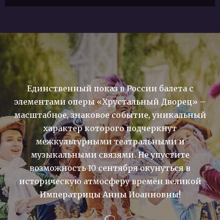
Единственный показ в России балета с
элементами оперы «Хрустальный Дворец» –
масштабное, знаковое событие, уникальный
характер которого подчеркнут
межкультурными театральными и
музыкальными связями. Не упустите
возможность 10 сентября окунуться в
историческую атмосферу времён великой
Императрицы Анны Иоанновны!