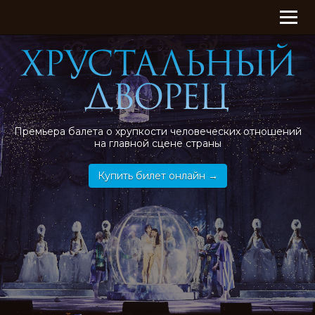
Togg
navig
Премьера балета о хрупкости человеческих отношений
на главной сцене страны
Купить билет онлайн →